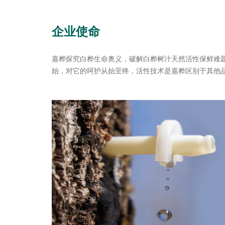
企业使命
嘉桦探究白桦生命奥义，破解白桦树汁天然活性保鲜难
始，对它的呵护从始至终，活性技术是嘉桦区别于其他