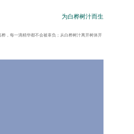
为白桦树汁而生
嘉桦，每一滴精华都不会被辜负；从白桦树汁离开树体开