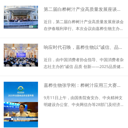
揭牌典礼暨森林食药国际研讨会”。本次盛会
第二届白桦树汁产业高质量发展座谈会在伊春圆满举行
是黑龙江森林食药领域产学研融合的标志性盛
会，嘉桦生物以核心合作企业、活动赞助单位
近日，第二届白桦树汁产业高质量发展座谈会
双重身份参会，全方位展现企业深耕白桦树汁
在伊春顺利举行。本次会议由嘉桦生物主办，
科研创新、校企协同发展的亮眼成果。
伊春市委书记、市人大常委会主任董文琴，中
国营养保健食品协会法规部部长卢友锋，中轻
响应时代召唤，嘉桦生物以“诚信、品质、创新”守护每一份健康期待
技术创新中心有限公司总经理钟其顶，以及行
业专家、头部媒体、渠道经销商代表等共同出
近日，由中国消费者协会指导、中国消费者杂
席。
志社主办的“诚信 品质 创新——2025品质健
康与消费者权益保护会议”隆重召开。这场高
规格会议汇聚了政策制定者、行业专家与领军
嘉桦生物张学刚：桦树汁应用三大赛道清晰 产业前景可期
企业代表，共同为健康消费新生态建言献策。
会上，嘉桦生物董事长张学刚先生作为核心企
9月11日上午，由国务院食安办、中央精神文
业代表，受邀出席圆桌论坛，在这次会议上分
明建设办公室、中央网信办等28部门及经济
享了嘉桦的实践与思考
日报社主办，北京市食药安办、中国经济网承
办的2025年全国食品安全宣传周（以下简
称“食安周”）主场活动在京举行。本届食安周