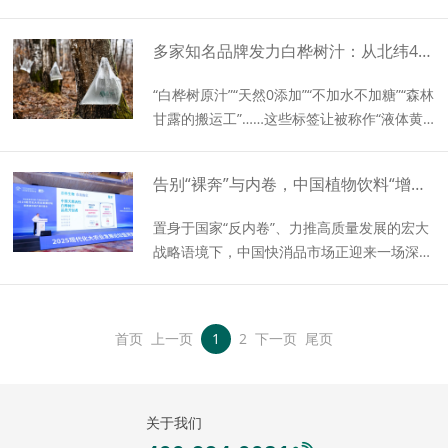
以“尚德守法 共享食安”为主题，吸引众多业内
人士参与。
多家知名品牌发力白桦树汁：从北纬47°到餐桌，“纯天然”领跑饮品市场
“白桦树原汁”“天然0添加”“不加水不加糖”“森林
甘露的搬运工”……这些标签让被称作“液体黄
金”“神奇树水”的白桦树汁在社交平台、直播电
商，以及私域渠道持续热销。天猫、京东、抖
告别“裸奔”与内卷，中国植物饮料“增速王”迎来高标准、真品质的行业标杆
音和淘宝四大电商平台数据显示，仅在2025
年上半年，相关白桦树汁产品销售额就逼近
置身于国家“反内卷”、力推高质量发展的宏大
10亿元，市场热度一路攀升。
战略语境下，中国快消品市场正迎来一场深刻
的范式跃迁。告别粗放的价格竞争，转向以真
实品质内核与健康价值主张为核心的高质量发
展路径，这不仅是行业演进的内在共识，更是
首页
上一页
1
2
下一页
尾页
国家意志所清晰指引的未来方向。
关于我们