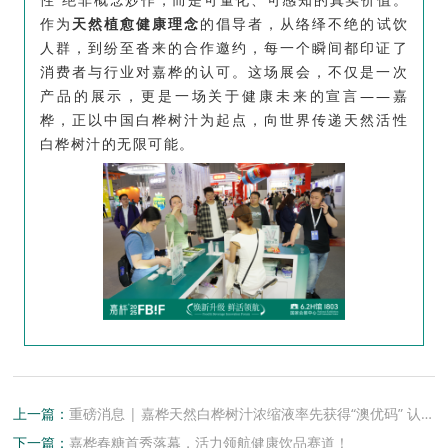
作为
天然植愈健康理念
的倡导者，从络绎不绝的试饮
人群，到纷至沓来的合作邀约，每一个瞬间都印证了
消费者与行业对嘉桦的认可。这场展会，不仅是一次
产品的展示，更是一场关于健康未来的宣言——嘉
桦，正以中国白桦树汁为起点，向世界传递天然活性
白桦树汁的无限可能。
上一篇：
重磅消息 | 嘉桦天然白桦树汁浓缩液率先获得“澳优码” 认证
下一篇：
嘉桦春糖首秀落幕，活力领航健康饮品赛道！